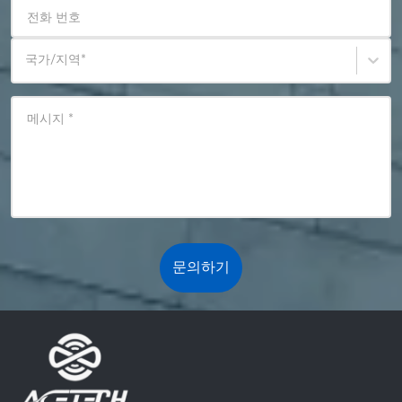
전화 번호
국가/지역
*
메시지
*
문의하기