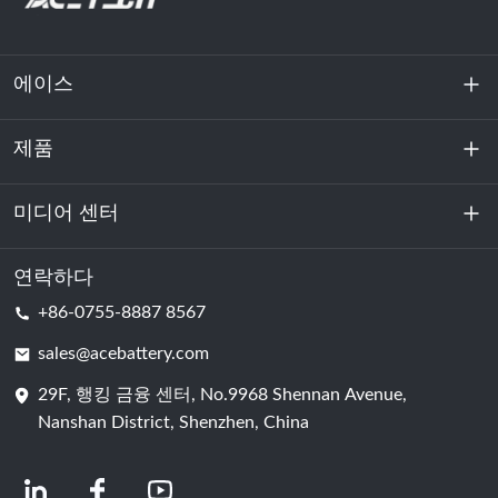
에이스
제품
회사 소개
지속 가능성
미디어 센터
에너지 저장
데이터센터 및 서버실
연락하다
소식
+86-0755-8887 8567
원동력
블로그
sales@acebattery.com
29F, 행킹 금융 센터, No.9968 Shennan Avenue,
배터리 셀
Nanshan District, Shenzhen, China