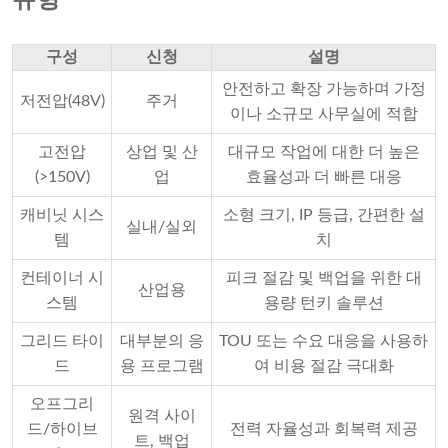
유형
구성
신청
설명
안전하고 확장 가능하며 가정
저전압(48V)
주거
이나 소규모 사무실에 적합
고전압
상업 및 산
대규모 작업에 대한 더 높은
(>150V)
업
효율성과 더 빠른 대응
캐비닛 시스
소형 크기, IP 등급, 간편한 설
실내/실외
템
치
컨테이너 시
피크 절감 및 백업을 위한 대
산업용
스템
용량 턴키 솔루션
그리드 타이
대부분의 응
TOU 또는 수요 대응을 사용하
드
용 프로그램
여 비용 절감 극대화
오프그리
원격 사이
드/하이브
전력 자율성과 회복력 제공
트, 백업