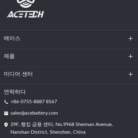
에이스
제품
회사 소개
지속 가능성
미디어 센터
에너지 저장
데이터센터 및 서버실
연락하다
소식
+86-0755-8887 8567
원동력
블로그
sales@acebattery.com
29F, 행킹 금융 센터, No.9968 Shennan Avenue,
배터리 셀
Nanshan District, Shenzhen, China