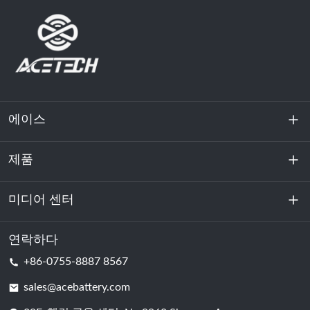
에이스
제품
회사 소개
지속 가능성
미디어 센터
에너지 저장
데이터센터 및 서버실
연락하다
소식
+86-0755-8887 8567
원동력
블로그
sales@acebattery.com