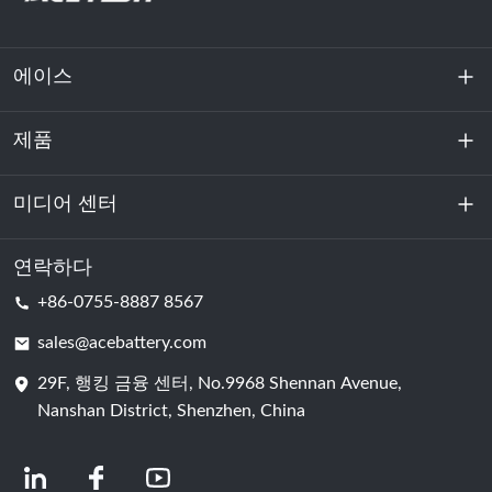
에이스
제품
회사 소개
지속 가능성
미디어 센터
에너지 저장
데이터센터 및 서버실
연락하다
소식
+86-0755-8887 8567
원동력
블로그
sales@acebattery.com
29F, 행킹 금융 센터, No.9968 Shennan Avenue,
배터리 셀
Nanshan District, Shenzhen, China