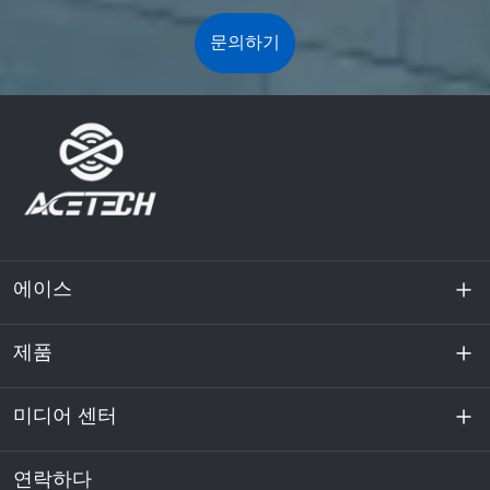
문의하기
에이스
제품
회사 소개
지속 가능성
미디어 센터
에너지 저장
데이터센터 및 서버실
연락하다
소식