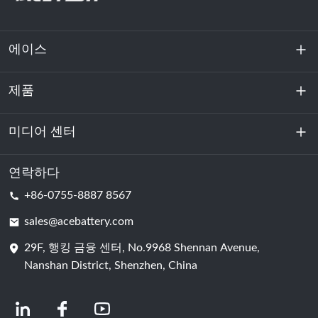
에이스
제품
회사 소개
지속 가능성
미디어 센터
에너지 저장
데이터센터 및 서버실
연락하다
소식
+86-0755-8887 8567
원동력
블로그
sales@acebattery.com
29F, 행킹 금융 센터, No.9968 Shennan Avenue,
배터리 셀
Nanshan District, Shenzhen, China