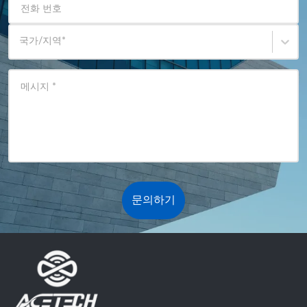
전화 번호
국가/지역
*
메시지
*
문의하기