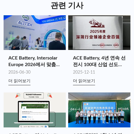
황에서도 원활한 작동을 보장합니다.
해 성능 저하 없이 고객의 안전을 최우선으로 생각합니
관련 기사
다.
저희 UPS 배터리는 UL1973, IEC62619, UL60730-1,
UN38.3, ISTA3E, FCC, ROHS 인증을 포함한 업계 최고
수준의 표준을 충족합니다. 저희는 탁월한 품질과 신뢰
성을 갖춘 제품을 제공하여 고객 만족을 최우선으로 생
각합니다.
ACE Battery, Intersolar
ACE Battery, 4년 연속 선
Europe 2026에서 맞춤형
전시 100대 산업 선도기
에너지 저장 가치 창출을
업에 선정 (2025년)
2026-06-30
2025-12-11
위한 전체 공급망 시너지
더 읽어보기
더 읽어보기
효과 선보여