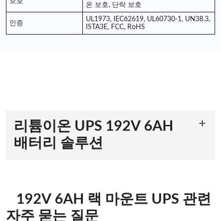
보호
온 보호, 단락 보호
UL1973, IEC62619, UL60730-1, UN38.3,
인증
ISTA3E, FCC, RoHS
리튬이온 UPS 192V 6AH
배터리 솔루션
강력한 성능과 효율성
당사의
UPS 배터리 리튬 이온 시스템은
고출력 방전 애
플리케이션을 위해 특별히 설계되어 중요한 작업 중에도
192V 6AH 랙 마운트 UPS 관련
중단 없는 전력 공급을 보장합니다. 실시간 전압, 전류,
온도, 건강 상태(SOH), 충전 상태(SOC) 감지 기능을 통해
자주 묻는 질문