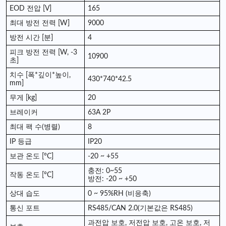
EOD 전압 [V]
165
최대 방전 전력 [W]
9000
방전 시간 [분]
4
피크 방전 전력 [W, -3
10900
초]
치수 [폭*깊이*높이,
430*740*42.5
mm]
무게 [kg]
20
브레이커
63A 2P
최대 팩 수(병렬)
8
IP 등급
IP20
보관 온도 [°C]
-20 ~ +55
충전: 0~55
작동 온도 [°C]
방전: -20 ~ +50
상대 습도
0 ~ 95%RH (비응축)
통신 포트
RS485/CAN 2.0(기본값은 RS485)
과전압 보호, 저전압 보호, 고온 보호, 저