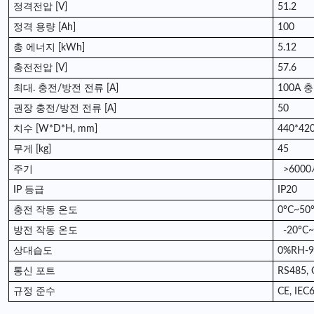
정격전압 [V]
51.2
정격 용량 [Ah]
100
총 에너지 [kWh]
5.12
충전전압 [V]
57.6
최대. 충전/방전 전류 [A]
100A 
권장 충전/방전 전류 [A]
50
치수 [W*D*H, mm]
440*420
무게 [kg]
45
주기
>600
IP 등급
IP20
충전 작동 온도
0°C~50
방전 작동 온도
-20°C~
상대습도
0%RH-
통신 포트
RS485,
규정 준수
CE, IEC