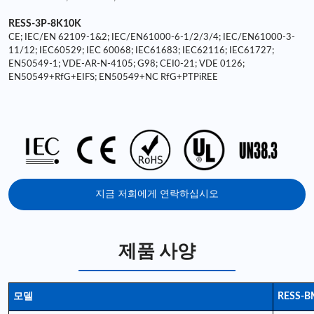
RESS-3P-8K10K
CE; IEC/EN 62109-1&2; IEC/EN61000-6-1/2/3/4; IEC/EN61000-3-
11/12; IEC60529; IEC 60068; IEC61683; IEC62116; IEC61727;
EN50549-1; VDE-AR-N-4105; G98; CEI0-21; VDE 0126;
EN50549+RfG+EIFS; EN50549+NC RfG+PTPiREE
지금 저희에게 연락하십시오
제품 사양
모델
RESS-B