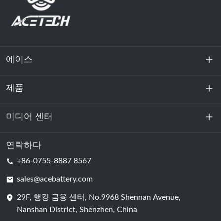
에이스
제품
회사 소개
지속 가능성
미디어 센터
에너지 저장
데이터센터 및 서버실
연락하다
소식
+86-0755-8887 8567
원동력
블로그
sales@acebattery.com
29F, 행킹 금융 센터, No.9968 Shennan Avenue,
배터리 셀
Nanshan District, Shenzhen, China