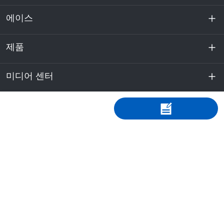
에이스
제품
회사 소개
지속 가능성
미디어 센터
에너지 저장
데이터센터 및 서버실
연락하다
소식
+86-0755-8887 8567
원동력
블로그
sales@acebattery.com
29F, 행킹 금융 센터, No.9968 Shennan Avenue,
배터리 셀
Nanshan District, Shenzhen, China