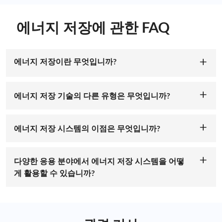
에너지 저장에 관한 FAQ
에너지 저장이란 무엇입니까?
에너지 저장은 나중에 사용할 수 있도록 에너지를 수집
하고 저장하는 과정을 의미합니다. 여기에는 재생 에너
에너지 저장 기술의 다른 유형은 무엇입니까?
지 시스템이나 그리드 전력과 같은 다양한 소스에서 생
배터리, 양수 수력 저장, 압축 공기 에너지 저장, 플라이
성된 잉여 에너지를 저장하고 필요할 때 방출하여 공급
휠, 축열 등 여러 가지 에너지 저장 기술이 있습니다. 각
과 수요의 균형을 맞추고 안정적이고 효율적인 에너지
에너지 저장 시스템의 이점은 무엇입니까?
기술에는 고유한 특성, 장점 및 제한 사항이 있으며 에너
공급을 보장하는 특수 장치 또는 시스템의 사용이 포함
에너지 저장 시스템은 그리드 안정성 및 신뢰성 향상, 재
지 저장 기술의 선택은 응용 프로그램, 규모, 저장 기간
됩니다.<p >
생 가능 에너지원 통합, 피크 부하 관리, 수요 대응 기능,
및 특정 프로젝트 요구 사항과 같은 요소에 따라 달라집
다양한 응용 분야에서 에너지 저장 시스템을 어떻
정전 시 백업 전력 등 다양한 이점을 제공합니다. 보다 지
니다.
게 활용할 수 있습니까?
속 가능하고 탄력적인 에너지 인프라에 기여하고 에너지
에너지 저장 시스템은 주거, 상업, 산업 및 유틸리티 부문
자원의 효율적인 활용을 가능하게 합니다.
에 걸쳐 다양한 응용 분야를 가지고 있습니다. 주거용 태
양열 에너지 저장, 그리드 규모의 에너지 저장 프로젝트,