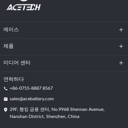
에이스
제품
회사 소개
지속 가능성
미디어 센터
에너지 저장
데이터센터 및 서버실
연락하다
소식
+86-0755-8887 8567
원동력
블로그
sales@acebattery.com
29F, 행킹 금융 센터, No.9968 Shennan Avenue,
배터리 셀
Nanshan District, Shenzhen, China