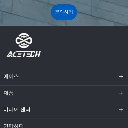
문의하기
에이스
제품
회사 소개
지속 가능성
미디어 센터
에너지 저장
데이터센터 및 서버실
연락하다
소식