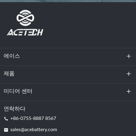
에이스
제품
회사 소개
지속 가능성
미디어 센터
에너지 저장
데이터센터 및 서버실
연락하다
소식
+86-0755-8887 8567
원동력
블로그
sales@acebattery.com