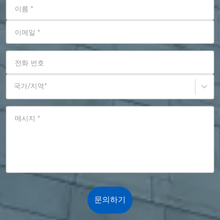
이름
*
이메일
*
전화 번호
국가/지역
*
메시지
*
문의하기