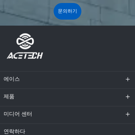
문의하기
에이스
제품
회사 소개
지속 가능성
미디어 센터
에너지 저장
데이터센터 및 서버실
연락하다
소식