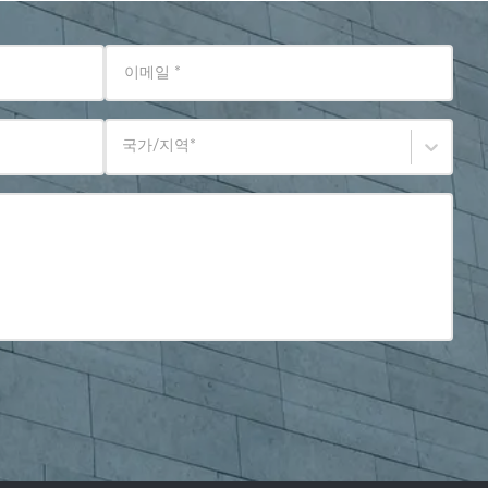
이메일
*
국가/지역
*