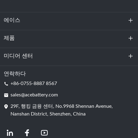
에이스
제품
회사 소개
지속 가능성
미디어 센터
에너지 저장
데이터센터 및 서버실
연락하다
소식
+86-0755-8887 8567
원동력
블로그
sales@acebattery.com
29F, 행킹 금융 센터, No.9968 Shennan Avenue,
배터리 셀
Nanshan District, Shenzhen, China