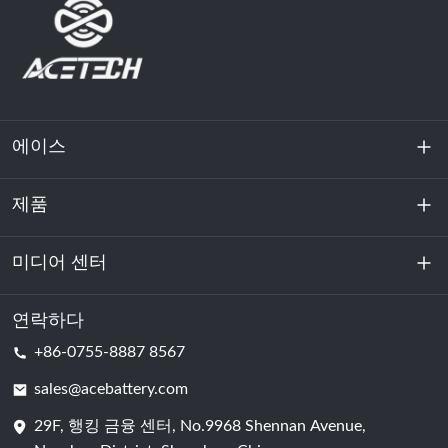
에이스
제품
회사 소개
지속 가능성
미디어 센터
에너지 저장
데이터센터 및 서버실
연락하다
소식
+86-0755-8887 8567
원동력
블로그
sales@acebattery.com
29F, 행킹 금융 센터, No.9968 Shennan Avenue,
배터리 셀