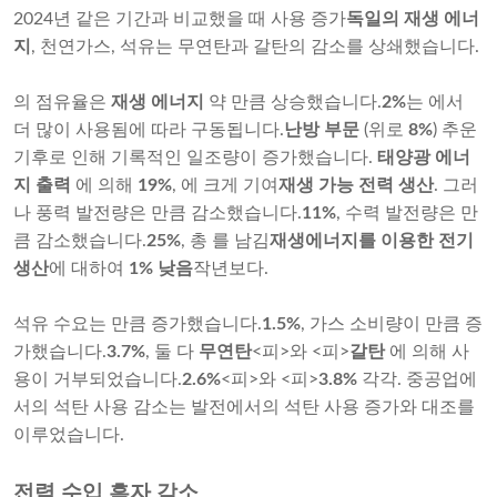
2024년 같은 기간과 비교했을 때 사용 증가
독일의 재생 에너
지
, 천연가스, 석유는 무연탄과 갈탄의 감소를 상쇄했습니다.
의 점유율은
재생 에너지
약 만큼 상승했습니다.
2%
는 에서
더 많이 사용됨에 따라 구동됩니다.
난방 부문
(위로
8%
) 추운
기후로 인해 기록적인 일조량이 증가했습니다.
태양광 에너
지 출력
에 의해
19%
, 에 크게 기여
재생 가능 전력 생산
. 그러
나 풍력 발전량은 만큼 감소했습니다.
11%
, 수력 발전량은 만
큼 감소했습니다.
25%
, 총 를 남김
재생에너지를 이용한 전기
생산
에 대하여
1% 낮음
작년보다.
석유 수요는 만큼 증가했습니다.
1.5%
, 가스 소비량이 만큼 증
가했습니다.
3.7%
, 둘 다
무연탄
<피>와 <피>
갈탄
에 의해 사
용이 거부되었습니다.
2.6%
<피>와 <피>
3.8%
각각. 중공업에
서의 석탄 사용 감소는 발전에서의 석탄 사용 증가와 대조를
이루었습니다.
전력 수입 흑자 감소