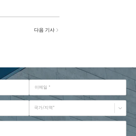
다음 기사
이메일
*
국가/지역
*