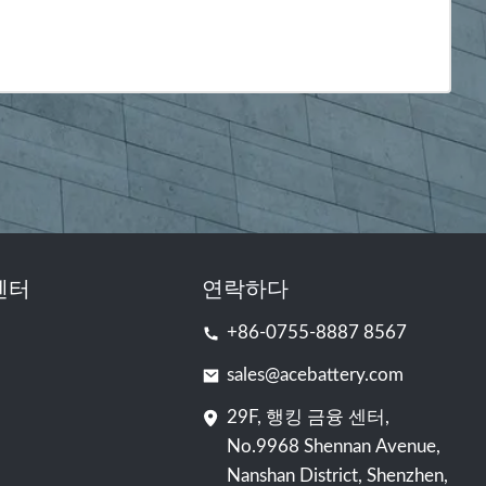
센터
연락하다
+86-0755-8887 8567
sales@acebattery.com
29F, 행킹 금융 센터,
No.9968 Shennan Avenue,
Nanshan District, Shenzhen,