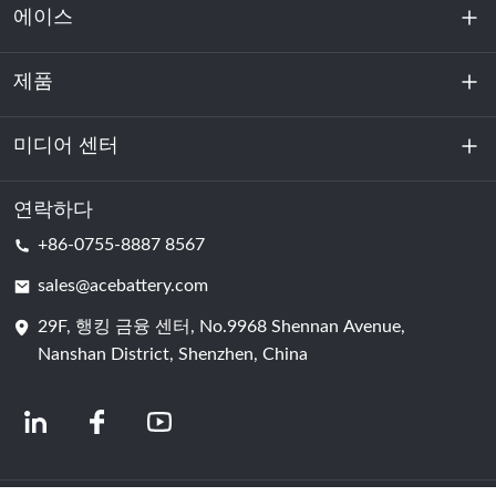
에이스
제품
회사 소개
지속 가능성
미디어 센터
에너지 저장
데이터센터 및 서버실
연락하다
소식
+86-0755-8887 8567
원동력
블로그
sales@acebattery.com
29F, 행킹 금융 센터, No.9968 Shennan Avenue,
배터리 셀
Nanshan District, Shenzhen, China