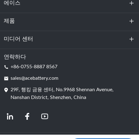
에이스
제품
회사 소개
지속 가능성
미디어 센터
에너지 저장
데이터센터 및 서버실
연락하다
소식
+86-0755-8887 8567
원동력
블로그
sales@acebattery.com
29F, 행킹 금융 센터, No.9968 Shennan Avenue,
배터리 셀
Nanshan District, Shenzhen, China