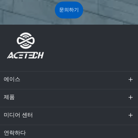
문의하기
에이스
제품
회사 소개
지속 가능성
미디어 센터
에너지 저장
데이터센터 및 서버실
연락하다
소식