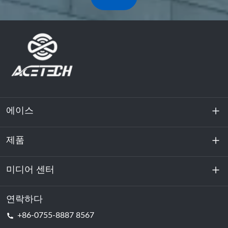
에이스
제품
회사 소개
지속 가능성
미디어 센터
에너지 저장
데이터센터 및 서버실
연락하다
소식
+86-0755-8887 8567
원동력
블로그